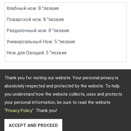
Хлебный нож: 8 "лезвия
Поварской нож: 8 "лезвия
Разделочный нож: 8 "лезвия
Универсальный Нож: 5 "лезвия
Нож для Овощей: 5 "лезвия
Thank you for visiting our website. Your personal privacy is
absolutely respected and protected by the website. To help
Адрес: 10F, No.4, Sec.4, Jen-Ai Rd, Taipei, Republic of China
you understand how the website collects, uses and protects
TEL: 886-2-2708-5151 ФАКС: 886-2-2703-5588
your personal information, be sure to read the website
Электронная почта:
keywood@ms13.hinet.net
"
Privacy Policy
". Thank you!
Copyright © 2026
Keywood International Inc.
All rights
reserved.
-
Privacy Policy
ACCEPT AND PROCEED