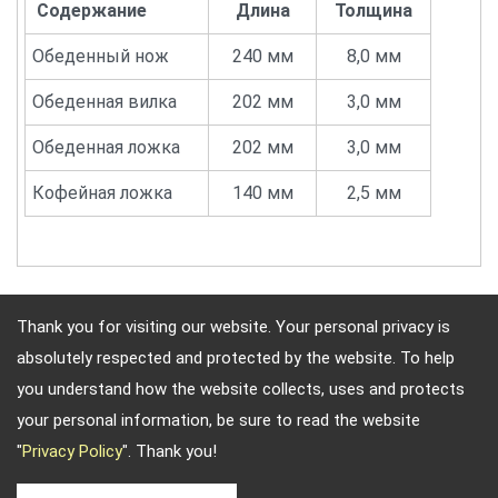
Содержание
Длина
Толщина
Обеденный нож
240 мм
8,0 мм
Обеденная вилка
202 мм
3,0 мм
Обеденная ложка
202 мм
3,0 мм
Кофейная ложка
140 мм
2,5 мм
Thank you for visiting our website. Your personal privacy is
absolutely respected and protected by the website. To help
Адрес: 10F, No.4, Sec.4, Jen-Ai Rd, Taipei, Republic of China
you understand how the website collects, uses and protects
TEL: 886-2-2708-5151 ФАКС: 886-2-2703-5588
your personal information, be sure to read the website
Электронная почта:
keywood@ms13.hinet.net
"
Privacy Policy
". Thank you!
Copyright © 2026
Keywood International Inc.
All rights
reserved.
-
Privacy Policy