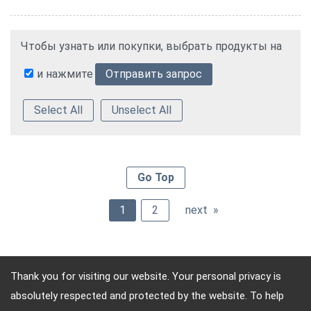
Чтобы узнать или покупки, выбрать продукты на
и нажмите
Select All
Unselect All
Go Top
1
2
next »
Thank you for visiting our website. Your personal privacy is
absolutely respected and protected by the website. To help
Адрес: 10F, No.4, Sec.4, Jen-Ai Rd, Taipei, Republic of China