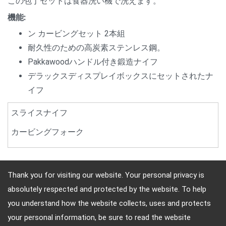
この包丁セットは食器洗い機で洗えます。
機能:
ン カービングセット 2本組
耐久性のための高炭素ステンレス鋼。
Pakkawoodハンドル付き鍛造ナイフ
デラックスディスプレイボックスにセットされたナ
イフ
スライスナイフ
カービングフォーク
Thank you for visiting our website. Your personal privacy is
absolutely respected and protected by the website. To help
住所: 10F, No.4, Sec.4, Jen-Ai Rd, Taipei, Republic of China
you understand how the website collects, uses and protects
電話番号: (886)-2-2708-5151 FAX（ファクス）: (886)-2-
your personal information, be sure to read the website