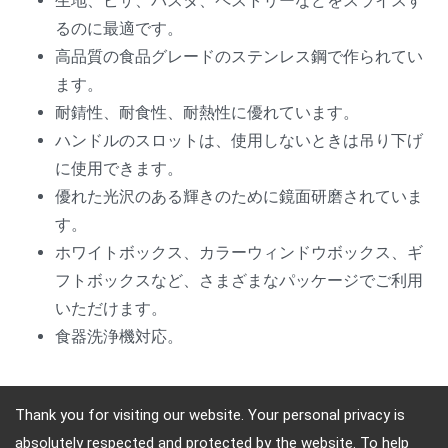
生地、ピザ、パスタ、ペストリーなどをスライスす
るのに最適です。
高品質の食品グレードのステンレス鋼で作られてい
ます。
耐錆性、耐食性、耐熱性に優れています。
ハンドルのスロットは、使用しないときは吊り下げ
に使用できます。
優れた光沢のある輝きのために鏡面研磨されていま
す。
ホワイトボックス、カラーウィンドウボックス、ギ
フトボックスなど、さまざまなパッケージでご利用
いただけます。
食器洗浄機対応。
Thank you for visiting our website. Your personal privacy is
absolutely respected and protected by the website. To help