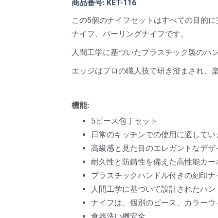
商品番号: KET-116
この5個のナイフセットはすべての目的に
ナイフ、パーリングナイフです。
人間工学に基づいたプラスチック製のハ
エッジはプロの職人技で研ぎ澄まされ、
機能:
5ピース包丁セット
日常のキッチンでの使用に適してい
高級感と見た目のエレガントなデザ
耐久性と防錆性を備えた高性能カー
プラスチックハンドル付きの刻印ナ
人間工学に基づいて設計されたハン
ナイフは、個別のピース、カラーウ
食器洗い機安全。