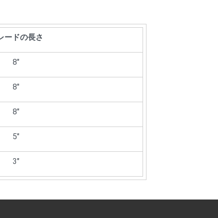
レードの長さ
8"
8"
8"
5"
3"