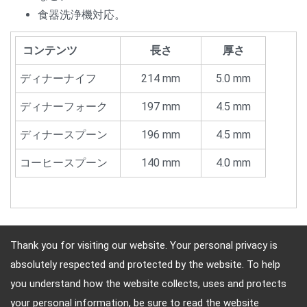
食器洗浄機対応。
コンテンツ
長さ
厚さ
ディナーナイフ
214 mm
5.0 mm
ディナーフォーク
197 mm
4.5 mm
ディナースプーン
196 mm
4.5 mm
コーヒースプーン
140 mm
4.0 mm
Thank you for visiting our website. Your personal privacy is
absolutely respected and protected by the website. To help
住所: 10F, No.4, Sec.4, Jen-Ai Rd, Taipei, Republic of China
you understand how the website collects, uses and protects
電話番号: (886)-2-2708-5151 FAX（ファクス）: (886)-2-
your personal information, be sure to read the website